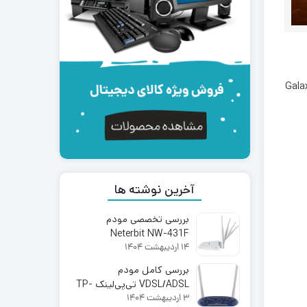
نند Galaxy A26، Galaxy A36
آخرین نوشته ها
بررسی تخصصی مودم
Neterbit NW-431F
14 اردیبهشت 1404
بررسی کامل مودم
VDSL/ADSL تی‌پی‌لینک TP-
3 اردیبهشت 1404
Link TD-W9960 | اینترنت