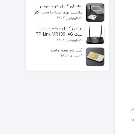
پرسرعت با قیمت اقتصادی
راهنمای کامل خرید مودم
مناسب برای خانه یا محل کار
26 فروردین 1404
در سال 2025
بررسی کامل مودم تی پی
لینک TP-Link MR100 |4G
26 فروردین 1404
LTE
ثبت نام سیم کارت
9 اسفند 1403
لرزشگیر
ن