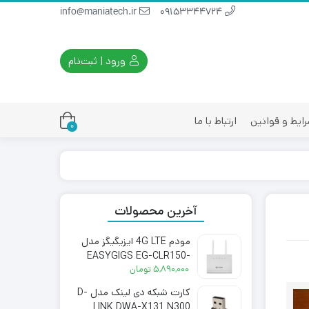
info@maniatech.ir
09153344724
ورود | ثبت‌نام
ایط و قوانین
ارتباط با ما
0
آخرین محصولات
مودم 4G LTE ایزیگیگز مدل
EASYGIGS EG-CLR150-
3511S
۵,۸۹۰,۰۰۰
تومان
کارت شبکه دی لینک مدل D-
LINK DWA-X131 N300