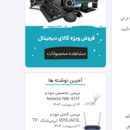
ئه شود تا ببینید آیا از آن
https://automattic.com/privacy/. پس از تأیید
آخرین نوشته ها
بررسی تخصصی مودم
Neterbit NW-431F
14 اردیبهشت 1404
بررسی کامل مودم
ای
VDSL/ADSL تی‌پی‌لینک TP-
ول
3 اردیبهشت 1404
Link TD-W9960 | اینترنت