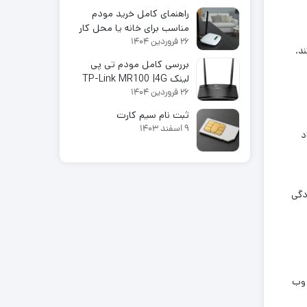
پرسرعت با قیمت اقتصادی
راهنمای کامل خرید مودم
مناسب برای خانه یا محل کار
26 فروردین 1404
در سال 2025
د.
بررسی کامل مودم تی پی
لینک TP-Link MR100 |4G
26 فروردین 1404
LTE
ثبت نام سیم کارت
9 اسفند 1403
د
دگی
 وب