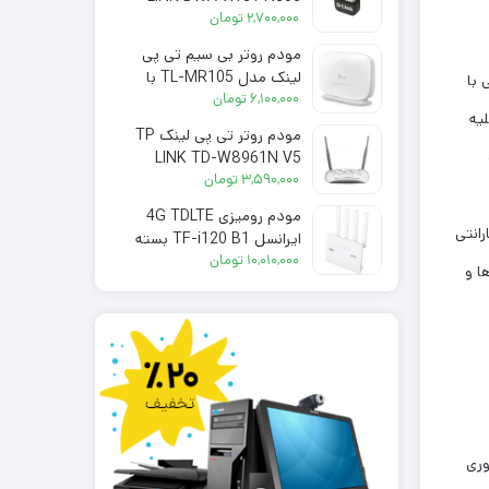
۲,۷۰۰,۰۰۰
300Mbps اوپن باکس
تومان
مودم روتر بی سیم تی پی
لینک مدل TL-MR105 با
 با
سرعت 300 مگابیت بر ثانیه
۶,۱۰۰,۰۰۰
تومان
یه
مودم روتر تی پی لینک TP
LINK TD-W8961N V5
۳,۵۹۰,۰۰۰
تومان
مودم رومیزی 4G TDLTE
ا گارانتی
ایرانسل TF-i120 B1 بسته
200گیگ شش ماهه
۱۰,۰۱۰,۰۰۰
تومان
 ها و
وری