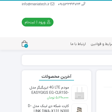
info@maniatech.ir
09153344724
ورود | ثبت‌نام
ایط و قوانین
ارتباط با ما
0
آخرین محصولات
مودم 4G LTE ایزیگیگز مدل
EASYGIGS EG-CLR150-
3511S
۵,۸۹۰,۰۰۰
تومان
کارت شبکه دی لینک مدل D-
LINK DWA-X131 N300