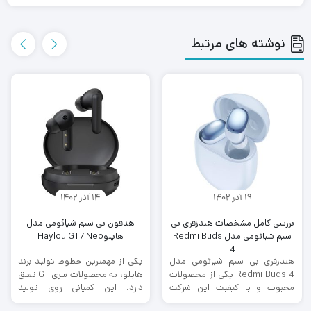
نوشته های مرتبط
19 آذر 1402
14 آذر 1402
بررسی کامل مشخصات هندزفری بی
هدفون بی سیم شیائومی مدل
سیم شیائومی مدل Redmi Buds
هایلوHaylou GT7 Neo
4
هندزفری بی سیم شیائومی مدل
یکی از مهمترین خطوط تولید برند
Redmi Buds 4 یکی از محصولات
هایلو، به محصولات سری GT تعلق
محبوب و با کیفیت این شرکت
دارد. این کمپانی روی تولید
است. این هندزفری ...
محصولات کاربردی، ارزان ...