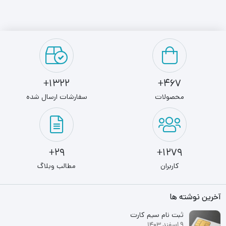
1322+
467+
محصولات
سفارشات ارسال شده
29+
1279+
کاربران
مطالب وبلاگ
آخرین نوشته ها
ثبت نام سیم کارت
9 اسفند 1403