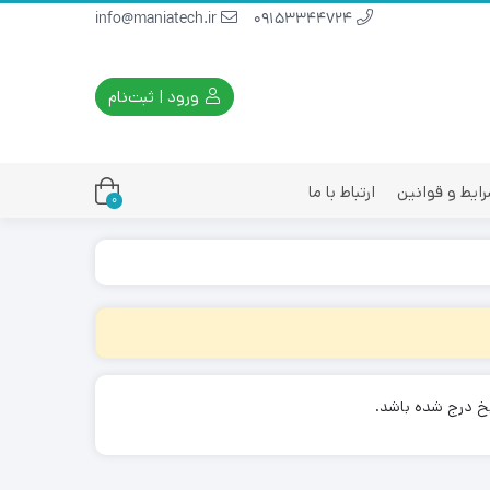
info@maniatech.ir
09153344724
ورود | ثبت‌نام
ایط و قوانین
ارتباط با ما
0