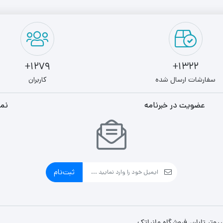
1279+
1322+
سفارشات ارسال شده
کاربران
عضویت در خبرنامه
نما
ثبت‌نام