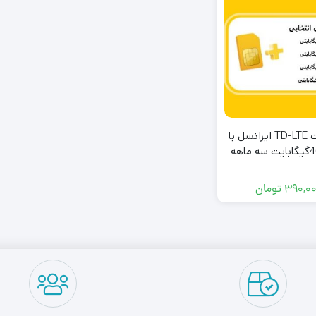
سیمکارت TD-LTE ایرانسل با
۳۹۰,۰
تومان