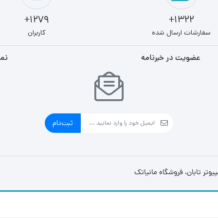
1279+
1322+
سفارشات ارسال شده
کاربران
عضویت در خبرنامه
نما
ثبت‌نام