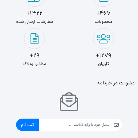
1322+
467+
محصولات
سفارشات ارسال شده
29+
1279+
کاربران
مطالب وبلاگ
عضویت در خبرنامه
ثبت‌نام