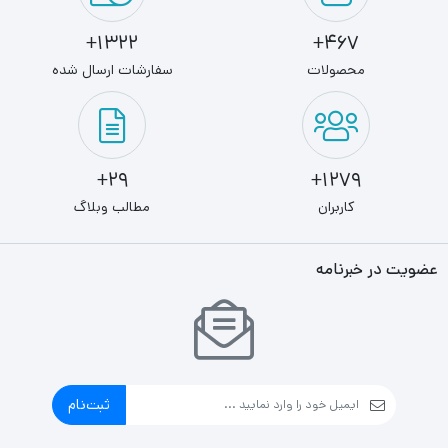
1322+
467+
محصولات
سفارشات ارسال شده
29+
1279+
کاربران
مطالب وبلاگ
عضویت در خبرنامه
ثبت‌نام