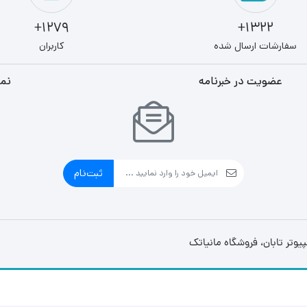
1279+
1322+
سفارشات ارسال شده
کاربران
عضویت در خبرنامه
نما
ثبت‌نام