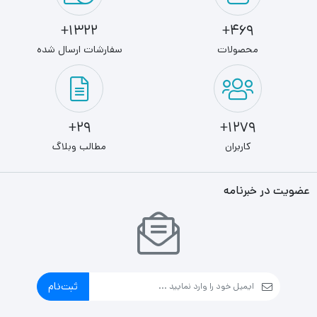
1322+
469+
محصولات
سفارشات ارسال شده
29+
1279+
کاربران
مطالب وبلاگ
عضویت در خبرنامه
ثبت‌نام