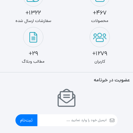
1322+
467+
محصولات
سفارشات ارسال شده
29+
1279+
کاربران
مطالب وبلاگ
عضویت در خبرنامه
ثبت‌نام