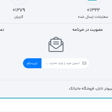
1279+
1322+
سفارشات ارسال شده
کاربران
عضویت در خبرنامه
نما
ثبت‌نام