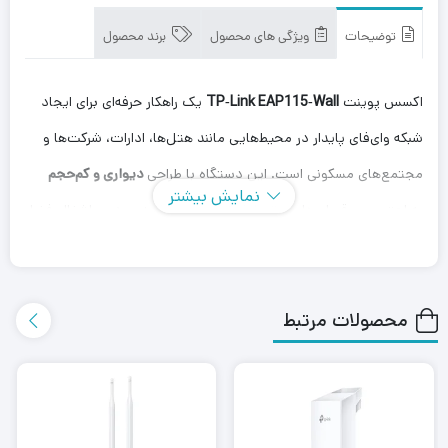
توضیحات
ویژگی های محصول
برند محصول
اکسس پوینت
TP‑Link EAP115‑Wall
یک راهکار حرفه‌ای برای ایجاد
شبکه وای‌فای پایدار در محیط‌هایی مانند هتل‌ها، ادارات، شرکت‌ها و
مجتمع‌های مسکونی است. این دستگاه با طراحی
دیواری و کم‌حجم
نمایش بیشتر
به‌راحتی روی قوطی‌های برق یا شبکه نصب می‌شود و بدون اشغال فضا،
پوشش بی‌سیم مناسبی در اختیار کاربران قرار می‌دهد.
این اکسس پوینت از استاندارد
802.11n
در باند
2.4 گیگاهرتز
محصولات مرتبط
پشتیبانی کرده و سرعتی تا
300 مگابیت بر ثانیه
ارائه می‌دهد که برای
وب‌گردی، استریم محتوا و استفاده همزمان چند کاربر کاملاً مناسب
است. همچنین پشتیبانی از
PoE (تامین برق از طریق کابل شبکه)
باعث
می‌شود نصب دستگاه ساده‌تر شده و نیازی به آداپتور جداگانه نباشد.