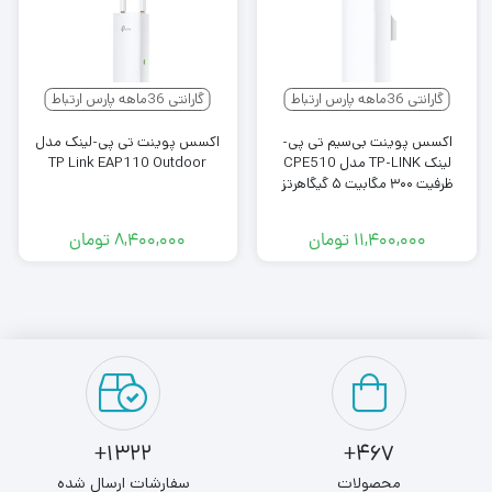
یکی دیگر از مزایای این مدل، امکان مدیریت متمرکز از طریق
پلتفرم
Omada
است که به مدیران شبکه اجازه می‌دهد چندین اکسس پوینت
گارانتی 36ماهه پارس ارتباط
گارانتی 36ماهه پارس ارتباط
را به‌صورت یکپارچه مدیریت و مانیتور کنند. در مجموع
EAP115‑Wall
اکسس پوینت بی‌سیم تی پی-
اکسس پوینت تی پی-لینک مدل
لینک TP-LINK مدل CPE510
TP Link EAP110 Outdoor
گزینه‌ای اقتصادی و کارآمد برای گسترش پوشش وای‌فای در شبکه‌های
ظرفیت ۳۰۰ مگابیت ۵ گیگاهرتز
حرفه‌ای محسوب می‌شود.
۱۱,۴۰۰,۰۰۰
تومان
۸,۴۰۰,۰۰۰
تومان
1322+
467+
محصولات
سفارشات ارسال شده