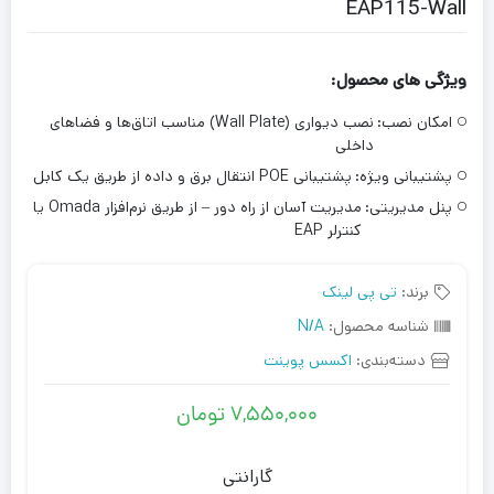
EAP115-Wall
ویژگی های محصول:
امکان نصب:
نصب دیواری (Wall Plate) مناسب اتاق‌ها و فضاهای
داخلی
پشتیبانی ویژه:
پشتیبانی POE انتقال برق و داده از طریق یک کابل
پنل مدیریتی:
مدیریت آسان از راه دور – از طریق نرم‌افزار Omada یا
کنترلر EAP
برند:
تی پی لینک
شناسه محصول:
N/A
دسته‌بندی:
اکسس پوینت
۷,۵۵۰,۰۰۰
تومان
گارانتی