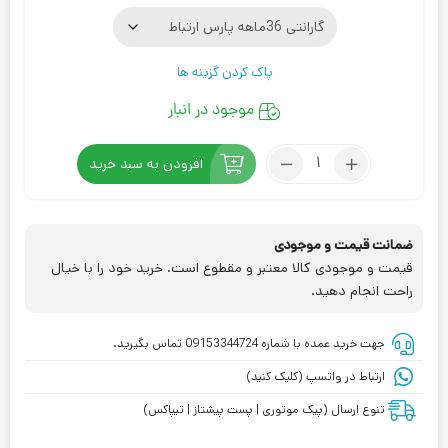
پاک کردن گزینه ها
موجود در انبار
تعداد:
افزودن به سبد خرید
اکسس
پوینت
تی
ضمانت قیمت و موجودی
پی-
قیمت و موجودی کالا معتبر و مقطوع است. خرید خود را با خیال
لینک
راحت انجام دهید.
مدل
TP
جهت خرید عمده با شماره 09153344724 تماس بگیرید.
Link
EAP115-
ارتباط در واتسپ (کلیک کنید)
Wall
تنوع ارسال (پیک موتوری | پست پیشتاز | تیپاکس)