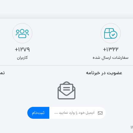
1279+
1322+
سفارشات ارسال شده
کاربران
عضویت در خبرنامه
نما
ثبت‌نام