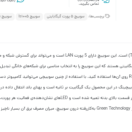
09153344724
(کلیک کنید)
تماس بگیرید.
برچسب‌ها:
سوییچ 5 پورت گیگابایتی
سوییچ ls1005
سوییچ ت
سوییچ «LS1005 » محصولی از برند «تی پی-لینک» (TP-LINK) است. این سوییچ د
ثانیه خواهد رسید. LED نشان‌دهنده‌ی روشن‌بودن سوییچ، در قسمت بالای بدنه 