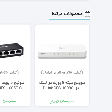
محصولات مرتبط
گارانتی 36ماهه الماس ایرانیان
گارانتی 36ماهه آونگ
سوییچ شبکه 8 پورت دی لینک
سوئیچ 5 پ
مدل D Link DES-1008C
 NES-1005E-C
۱,۷۰۰,۰۰۰
تومان
۱,۵۰۰,۰۰۰