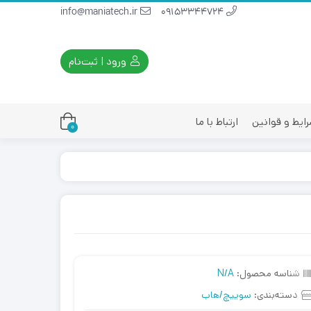
info@maniatech.ir
09153344724
ورود | ثبت‌نام
ایط و قوانین
ارتباط با ما
0
شناسه محصول:
N/A
دسته‌بندی:
سوییچ/هاب