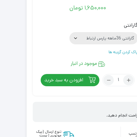
۱,۶۵۰,۰۰۰
تومان
ارانتی
اک کردن گزینه ها
موجود در انبار
تعداد:
افزودن به سبد خرید
سوئیچ
5
پورت
تی
پی
احت انجام دهید.
لینک
LS1005
تنوع ارسال (پیک
واتسپ
موتوری | پست