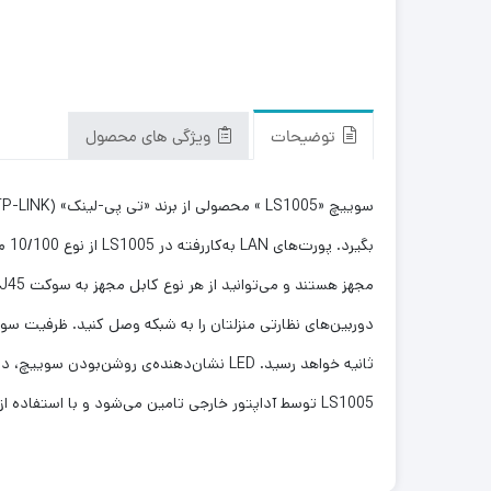
توضیحات
ویژگی های محصول
LS1005 توسط آداپتور خارجی تامین می‌شود و با استفاده از Green Technology به‌کاررفته درون سوییچ، میزان مصرف برق آن بسیار ناچیز است.