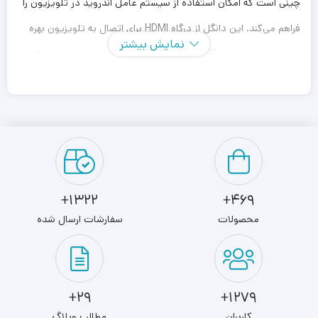
چینی است که امکان استفاده از سیستم عامل اندروید در تلویزیون را
فراهم می‌کند. این دانگل از درگاه HDMI برای اتصال به تلویزیون بهره
نمایش بیشتر
می‌برد و از رزولوشن 1080P پشتیبانی می‌کند. جالب است بدانید که در
جعبه محصول، کنترل نیز قرار گرفته است که از طریق میکروفون تعبیه
شده در داخل آن، می‌توان دستورات صوتی را اجرا کرد. از دیگر
مشخصات این محصول می‌توان به سیستم عامل اندروید نسخه ۹.۰،
رم ۱ گیگابایت و حافظه ذخیرسازی ۸ گیگابایتی اشاره کرد. همچنین
دانگل HDMI شیائومی Mi TV Stick امکان پخش ویدئو و سایر
1322+
469+
محتوای گوشی، تبلت و لپ‌تاپ بروی تلویزیون را فراهم می‌کند. حتی
محصولات
سفارشات ارسال شده
می‌توان هنگام پخش محتوا ویدئویی به تماس‌های تلفنی پاسخ داد،
بدون اینکه وقفه در پخش ویدئو ایجاد شود. Mi TV Stick از استاندارد
صوتی Dolby Atmos و DTS:X پشتیبانی می‌کند و باعث می‌شود صدا
29+
1279+
پخش شده با کیفیت بالا به گوش برسد.
کاربران
مطالب وبلاگ