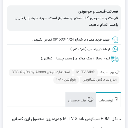
ضمانت قیمت و موجودی
قیمت و موجودی کالا معتبر و مقطوع است. خرید خود را با خیال
راحت انجام دهید.
جهت خرید عمده با شماره 09153344724 تماس بگیرید.
ارتباط در واتسپ (کلیک کنید)
تنوع ارسال (پیک موتوری | پست پیشتاز | تیپاکس)
برچسب‌ها:
Mi TV Stick
استاندارد صوتی Dolby Atmos و DTS:X
اندروید باکس شیائومی
رزولوشن 1080
توضیحات
برند محصول
دانگل HDMI شیائومی Mi TV Stick جدیدترین محصول این کمپانی