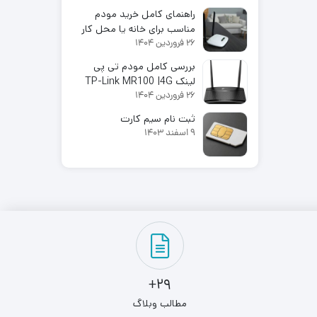
پرسرعت با قیمت اقتصادی
راهنمای کامل خرید مودم
مناسب برای خانه یا محل کار
26 فروردین 1404
در سال 2025
بررسی کامل مودم تی پی
لینک TP-Link MR100 |4G
26 فروردین 1404
LTE
ثبت نام سیم کارت
9 اسفند 1403
29+
مطالب وبلاگ