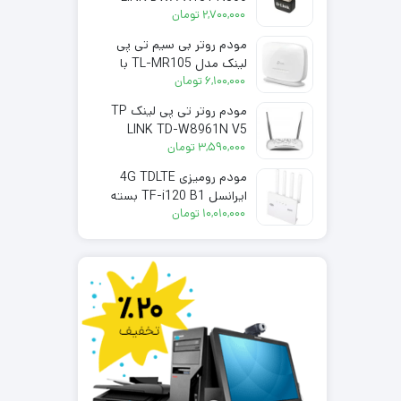
۲,۷۰۰,۰۰۰
300Mbps اوپن باکس
تومان
مودم روتر بی سیم تی پی
لینک مدل TL-MR105 با
سرعت 300 مگابیت بر ثانیه
۶,۱۰۰,۰۰۰
تومان
مودم روتر تی پی لینک TP
LINK TD-W8961N V5
۳,۵۹۰,۰۰۰
تومان
مودم رومیزی 4G TDLTE
ایرانسل TF-i120 B1 بسته
200گیگ شش ماهه
۱۰,۰۱۰,۰۰۰
تومان