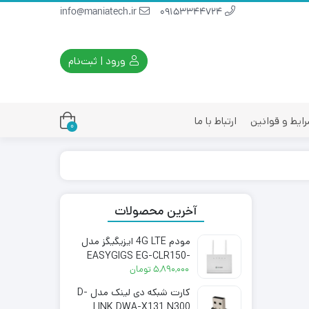
info@maniatech.ir
09153344724
ورود | ثبت‌نام
ایط و قوانین
ارتباط با ما
0
آخرین محصولات
مودم 4G LTE ایزیگیگز مدل
EASYGIGS EG-CLR150-
3511S
۵,۸۹۰,۰۰۰
تومان
کارت شبکه دی لینک مدل D-
LINK DWA-X131 N300