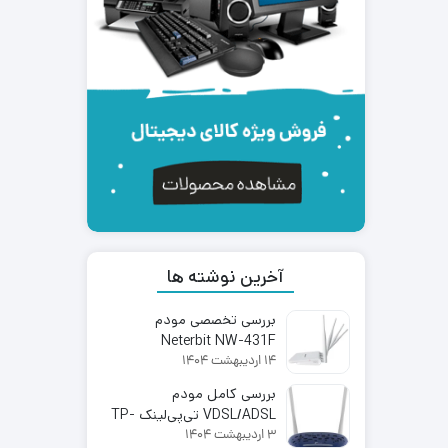
آخرین نوشته ها
بررسی تخصصی مودم
Neterbit NW-431F
14 اردیبهشت 1404
بررسی کامل مودم
VDSL/ADSL تی‌پی‌لینک TP-
3 اردیبهشت 1404
Link TD-W9960 | اینترنت