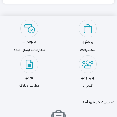
1322+
467+
محصولات
سفارشات ارسال شده
29+
1279+
کاربران
مطالب وبلاگ
عضویت در خبرنامه