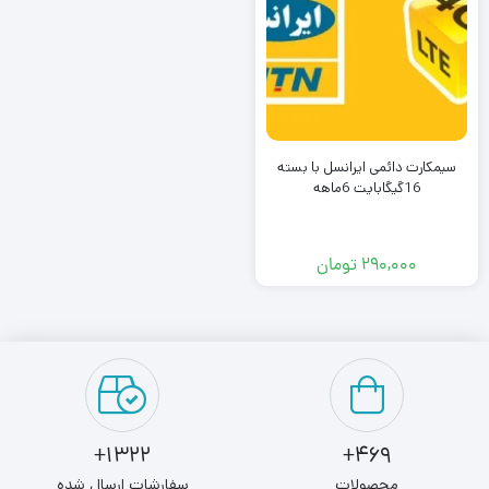
سیمکارت دائمی ایرانسل با بسته
16گیگابایت 6ماهه
۲۹۰,۰۰۰
تومان
1322+
469+
محصولات
سفارشات ارسال شده