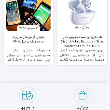
20 آذر 1402
4 شهریور 1398
هندزفری بی سیم شیائومی مدل
بهترین گوشی‌های میان‌رده
Xiaomi Mibro Earbuds 4 True
سامسونگ در سال ۱۴۰۵
Wireless Earbuds BT 5.3
امروزه هندزفری بلوتوث دو گوش
سامسونگ همچنان یکی از
یکی از پرطرفدارترین کالاهای
محبوب‌ترین برندهای بازار موبایل
دیجیتال به شمار می‌روند که قابلیت
ایران است و سری Galaxy A این
اتصال به بسیاری از دستگاه‌های ...
شرکت، انتخاب اول بسیاری از ...
1322+
467+