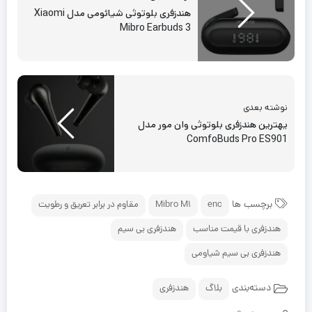
هندزفری بلوتوثی شیائومی مدل Xiaomi
Mibro Earbuds 3
نوشته بعدی
یهترین هندزفری بلوتوثی وان مور مدل
ComfoBuds Pro ES901
برچسب ها
enc
Mibro M1
مقاوم در برابر تعریق و رطویت
هندزفری با قیمت مناسب
هندزفری بی سیم
هندزفری بی سیم شیاومی
دسته‌بندی
بلاگ
هندزفری