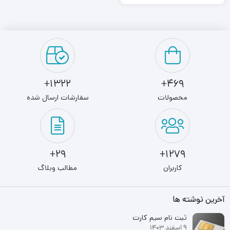
در بازار با ...
1322+
469+
محصولات
سفارشات ارسال شده
29+
1279+
کاربران
مطالب وبلاگ
آخرین نوشته ها
ثبت نام سیم کارت
9 اسفند 1403