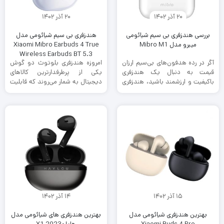
20 آذر 1402
20 آذر 1402
بررسی هندزفری بی سیم شیائومی
هندزفری بی سیم شیائومی مدل
میبرو مدل Mibro M1
Xiaomi Mibro Earbuds 4 True
Wireless Earbuds BT 5.3
آگر در رده هدفون‌های بی‌سیم ارزان
امروزه هندزفری بلوتوث دو گوش
قیمت به دنبال یک هندزفری
یکی از پرطرفدارترین کالاهای
باکیفیت و ارزشمند باشید، هندزفری
دیجیتال به شمار می‌روند که قابلیت
بلوتوثی Mibro M1 یکی ...
اتصال به بسیاری از دستگاه‌های ...
15 آذر 1402
14 آذر 1402
بهترین هندزفری شیائومی مدل
بهترین هندزفری های شیائومی مدل