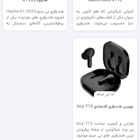
Xiaomi Buds 4 Pro
هایلوX1 2023
کمپانی شیائومی که هم اکنون به
هندزفری بی سیم Haylou X1 2023
عنوان یکی از قطب‌های تکنولوژی در
امروزه هندزفری های بلوتوث یکی از
دنیا محسوب می‌شود، هندزفری
پرطرفدارترین کالاهای دیجیتال به
بلوتوثی شیائومی Buds 4 Pro ...
شمار می‌روند که قابلیت ...
12 آذر 1402
بهترین هندزفری اقتصادی Qcy-T13
طراحی و کیفیت ساخت Qcy-T13
زیر برند شیائومی، از جمله پرفروش
ترین هندزفری های بی سیم موجود