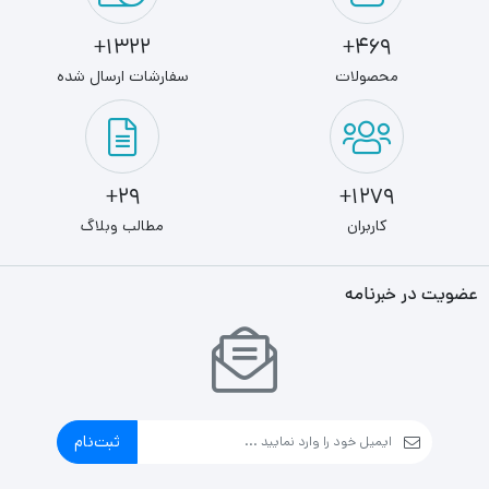
1322+
469+
محصولات
سفارشات ارسال شده
29+
1279+
کاربران
مطالب وبلاگ
عضویت در خبرنامه
ثبت‌نام