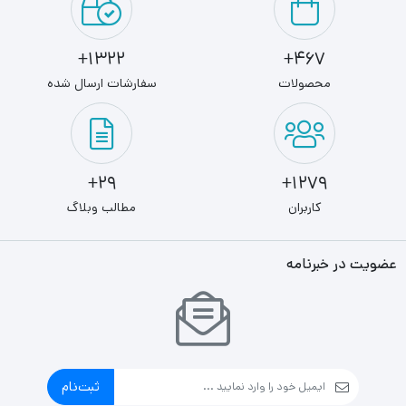
1322+
467+
محصولات
سفارشات ارسال شده
29+
1279+
کاربران
مطالب وبلاگ
عضویت در خبرنامه
ثبت‌نام