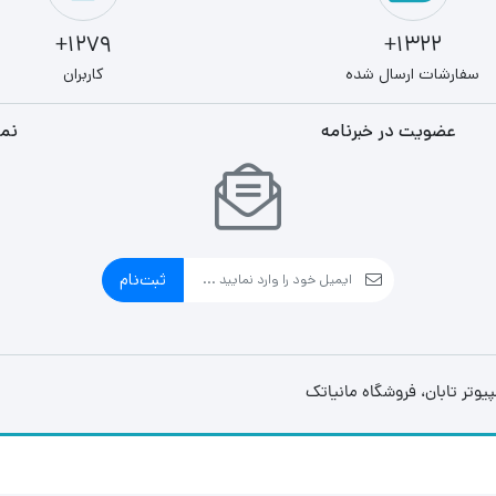
1279+
1322+
سفارشات ارسال شده
کاربران
عضویت در خبرنامه
نما
ثبت‌نام