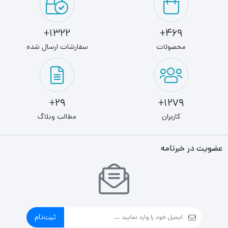
1322+
469+
محصولات
سفارشات ارسال شده
29+
1279+
کاربران
مطالب وبلاگ
عضویت در خبرنامه
ثبت‌نام