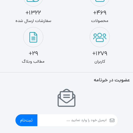
1322+
469+
محصولات
سفارشات ارسال شده
29+
1279+
کاربران
مطالب وبلاگ
عضویت در خبرنامه
ثبت‌نام