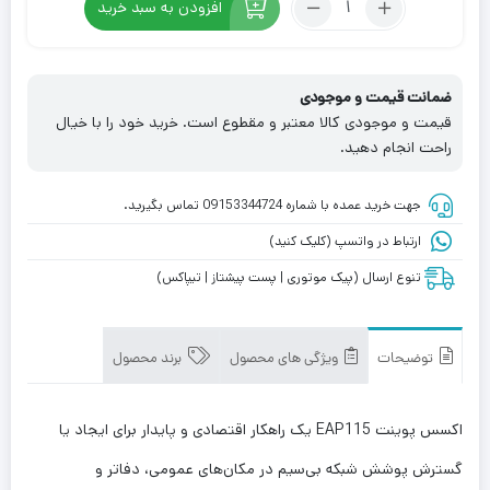
افزودن به سبد خرید
اکسس
پوینت
تی
ضمانت قیمت و موجودی
پی-
قیمت و موجودی کالا معتبر و مقطوع است. خرید خود را با خیال
لینک
راحت انجام دهید.
مدل
TP
جهت خرید عمده با شماره 09153344724 تماس بگیرید.
Link
EAP115
ارتباط در واتسپ (کلیک کنید)
تنوع ارسال (پیک موتوری | پست پیشتاز | تیپاکس)
توضیحات
ویژگی های محصول
برند محصول
اکسس پوینت EAP115 یک راهکار اقتصادی و پایدار برای ایجاد یا
گسترش پوشش شبکه بی‌سیم در مکان‌های عمومی، دفاتر و