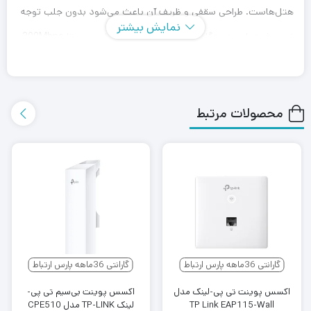
هتل‌هاست. طراحی سقفی و ظریف آن باعث می‌شود بدون جلب توجه
نمایش بیشتر
نصب شود. این دستگاه از استاندارد 802.11n با سرعت تا 300Mbps
پشتیبانی می‌کند و مدیریت آن از طریق نرم‌افزار EAP Controller یا
Omada بسیار ساده است. قابلیت PoE امکان تامین برق و داده از
محصولات مرتبط
طریق یک کابل شبکه را فراهم کرده و نیاز به کابل‌کشی جداگانه را حذف
می‌کند. امنیت شبکه با پشتیبانی از WPA/WPA2 و VLAN به خوبی
تضمین شده است.
گارانتی 36ماهه پارس ارتباط
گارانتی 36ماهه پارس ارتباط
اکسس پوینت تی پی-لینک مدل
اکسس پوینت بی‌سیم تی پی-
TP Link EAP115-Wall
لینک TP-LINK مدل CPE510