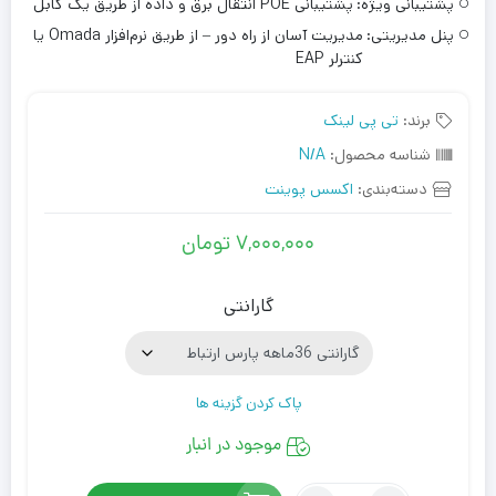
پشتیبانی ویژه:
پشتیبانی POE انتقال برق و داده از طریق یک کابل
پنل مدیریتی:
مدیریت آسان از راه دور – از طریق نرم‌افزار Omada یا
کنترلر EAP
برند:
تی پی لینک
شناسه محصول:
N/A
دسته‌بندی:
اکسس پوینت
۷,۰۰۰,۰۰۰
تومان
گارانتی
پاک کردن گزینه ها
موجود در انبار
تعداد: