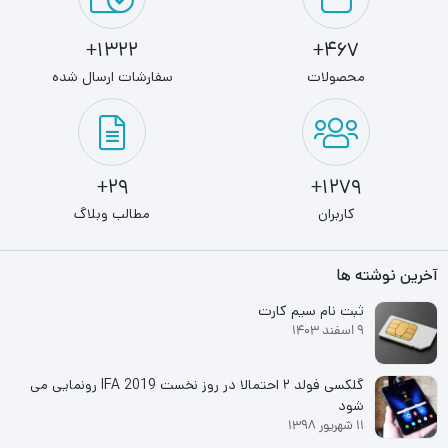
1322+
467+
محصولات
سفارشات ارسال شده
29+
1279+
کاربران
مطالب وبلاگ
آخرین نوشته ها
ثبت نام سیم کارت
9 اسفند 1403
گلکسی فولد ۲ احتمالا در روز نخست IFA 2019 رونمایی می
شود
11 شهریور 1398