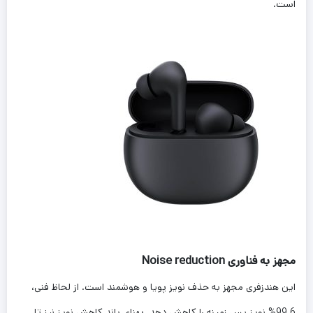
است.
مجهز به فناوری Noise reduction
این هندزفری مجهز به حذف نویز پویا و هوشمند است. از لحاظ فنی،
99.6% نویز پس زمینه را کاهش دهد. پهنای باند کاهش نویز نیز تا