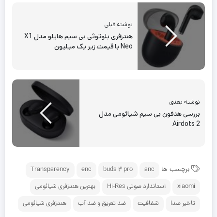
نوشته قبلی
هندزفری بلوتوثی بی سیم هایلو مدل X1
Neo با قیمت زیر یک میلیون
نوشته بعدی
بررسی هدفون بی سیم شیائومی مدل
Airdots 2
برچسب ها
Transparency
enc
buds 4 pro
anc
xiaomi
استاندارد صوتی Hi-Res
بهترین هندزفری شیائومی
تاخیر صدا
شفافیت
ضد تعریق و ضد آب
هندزفری شیائومی