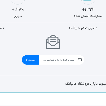
1279+
1322+
سفارشات ارسال شده
کاربران
عضویت در خبرنامه
نما
ثبت‌نام