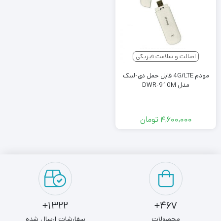
اصالت و سلامت فیزیکی
مودم 4G/LTE قابل حمل دی-لینک
مدل DWR-910M
۴,۶۰۰,۰۰۰
تومان
1322+
467+
محصولات
سفارشات ارسال شده