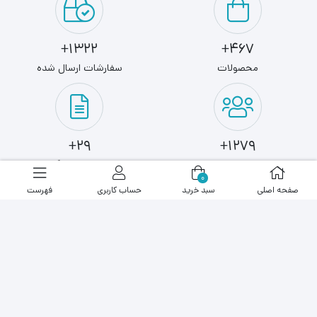
1322+
467+
محصولات
سفارشات ارسال شده
29+
1279+
کاربران
مطالب وبلاگ
0
صفحه اصلی
سبد خرید
حساب کاربری
فهرست
آخرین نوشته ها
نوشته ای پیدا نشد!
عضویت در خبرنامه