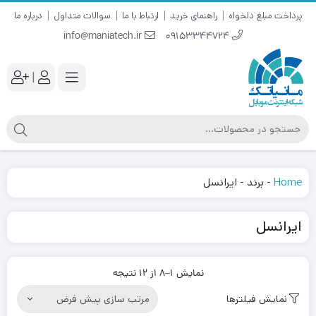
پرداخت مبلغ دلخواه
راهنمای خرید
ارتباط با ما
سوالات متداول
درباره ما
info@maniatech.ir
09153344724
|
Home
-
برند
-
ایرانسل
ایرانسل
نمایش 1–8 از 12 نتیجه
نمایش فیلترها