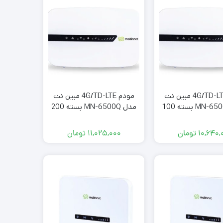
مودم 4G/TD-LTE مبین نت
مودم 4G/TD-LTE مبین نت
مدل MN-6500Q بسته 100
مدل MN-6500Q بسته 200
گ شش ماهه
گیگ1 ساله
۱۰,۶۴۰,
تومان
۱۱,۰۲۵,۰۰۰
تومان