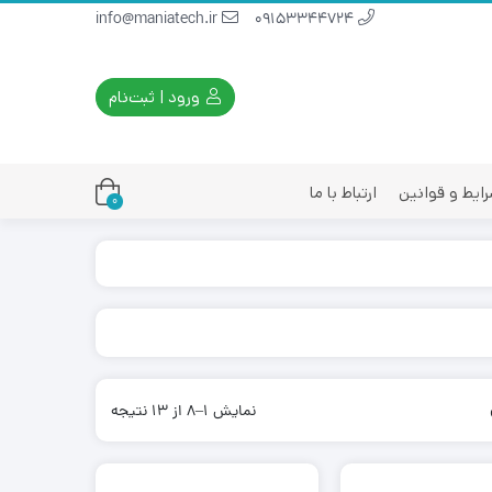
info@maniatech.ir
09153344724
ورود | ثبت‌نام
ایط و قوانین
ارتباط با ما
0
نمایش 1–8 از 13 نتیجه