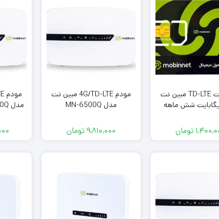
سیمکارت TD-LTE مبین نت
مودم 4G/TD-LTE مبین نت
مدل MN-6500Q
گی
۱,۴۰۰,۰
تومان
۹,۸۱۰,۰۰۰
تومان
۰۰۰