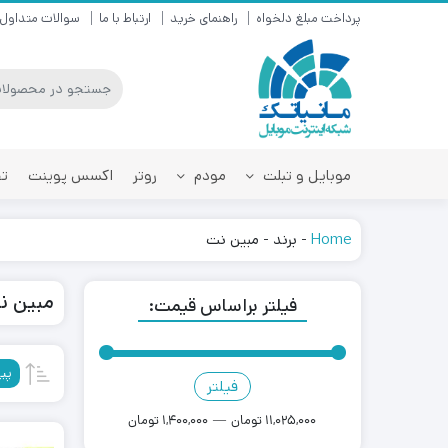
پرداخت مبلغ دلخواه
راهنمای خرید
ارتباط با ما
سوالات متداول
موبایل و تبلت
مودم
روتر
اکسس پوینت
تق
Home
-
برند
-
مبین نت
مبین ن
فیلتر براساس قیمت:
پی
فیلتر
قیمت
قیمت
کمتر
بیشتر
11,025,000 تومان
—
1,400,000 تومان