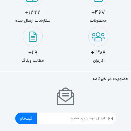
1322+
467+
محصولات
سفارشات ارسال شده
29+
1279+
کاربران
مطالب وبلاگ
عضویت در خبرنامه
ثبت‌نام