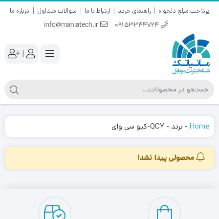
پرداخت مبلغ دلخواه
راهنمای خرید
ارتباط با ما
سوالات متداول
درباره ما
info@maniatech.ir
09153344724
|
Home
-
برند
-
QCY-کیو سی وای
محصولی پیدا نشد!