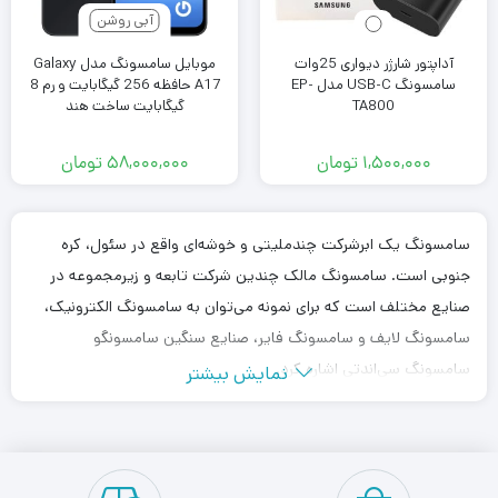
آبی روشن
آداپتور شارژر دیواری 25وات
موبایل سامسونگ مدل Galaxy
سامسونگ USB-C مدل EP-
A17 حافظه 256 گیگابایت و رم 8
TA800
گیگابایت ساخت هند
۱,۵۰۰,۰۰۰
تومان
۵۸,۰۰۰,۰۰۰
تومان
سامسونگ یک ابرشرکت چندملیتی و خوشه‌ای واقع در سئول، کره
جنوبی است. سامسونگ مالک چندین شرکت تابعه و زیرمجموعه در
صنایع مختلف است که برای نمونه می‌توان به سامسونگ الکترونیک،
سامسونگ لایف و سامسونگ فایر، صنایع سنگین سامسونگو
سامسونگ سی‌اندتی اشاره کرد.
نمایش بیشتر
گروه سامسونگ در سال ۱۹۳۸ توسط لی بیونگ-چول، به‌عنوان یک
شرکت بازرگانی تأسیس شد. این شرکت در طول ۳ دهه نخست،
فعالیت‌های خود را در حوزه‌های ارائه خدمات مالی و بیمه، مبادلات