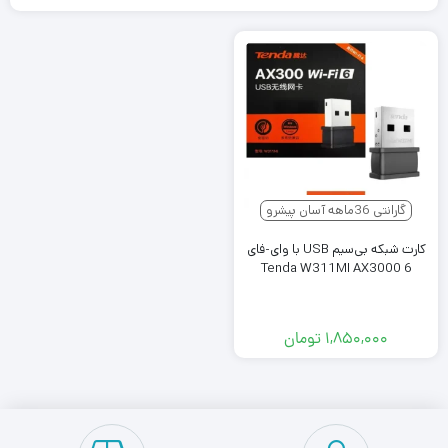
گارانتی 36ماهه آسان پیشرو
کارت شبکه بی‌سیم USB با وای-فای
6 Tenda W311MI AX3000
۱,۸۵۰,۰۰۰
تومان