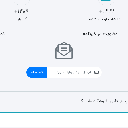
1279+
1322+
سفارشات ارسال شده
کاربران
عضویت در خبرنامه
نما
ثبت‌نام