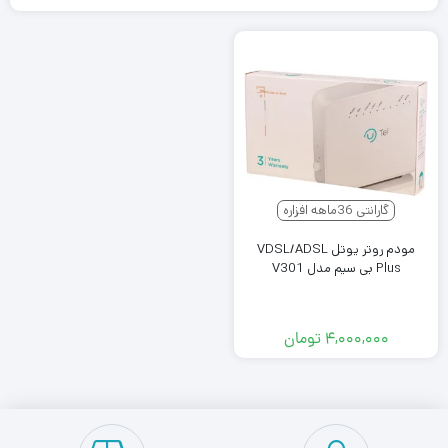
گارانتی 36ماهه افزاره
مودم روتر یوتل VDSL/ADSL
Plus بی سیم مدل V301
۴,۰۰۰,۰۰۰
تومان