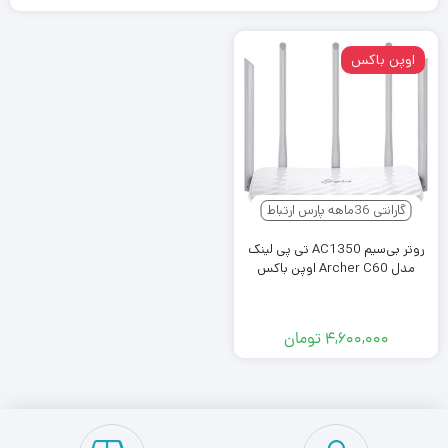
اوپن باکس
گارانتی 36ماهه پارس ارتباط
روتر بی‌سیم AC1350 تی پی لینک
مدل Archer C60 اوپن باکس
۴,۶۰۰,۰۰۰
تومان