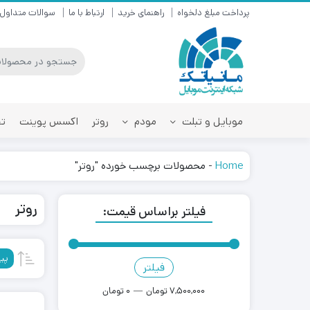
پرداخت مبلغ دلخواه
راهنمای خرید
ارتباط با ما
سوالات متداول
موبایل و تبلت
مودم
روتر
اکسس پوینت
تق
Home
-
محصولات برچسب خورده "روتر"
روتر
فیلتر براساس قیمت:
پی
فیلتر
قیمت
قیمت
کمتر
بیشتر
7,500,000 تومان
—
0 تومان