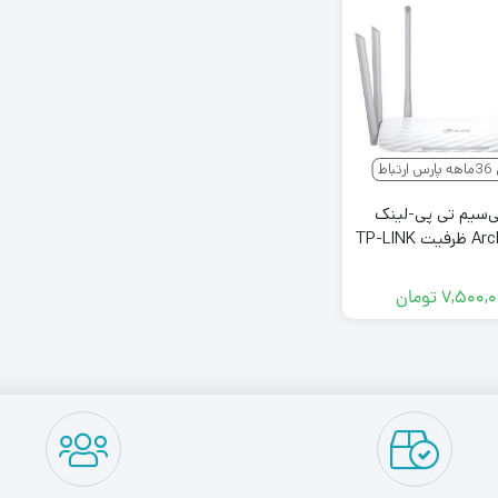
باط
ی‌سیم تی پی-لینک
Archer C86 ظرفیت TP-LINK
AC1900
۷,۵۰۰,
تومان