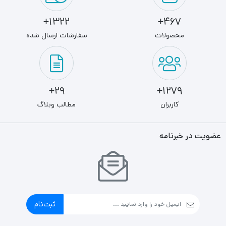
1322+
467+
محصولات
سفارشات ارسال شده
29+
1279+
کاربران
مطالب وبلاگ
عضویت در خبرنامه
ثبت‌نام