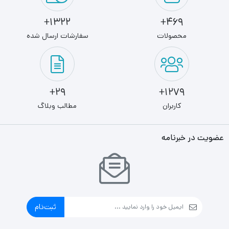
1322+
469+
محصولات
سفارشات ارسال شده
29+
1279+
کاربران
مطالب وبلاگ
عضویت در خبرنامه
ثبت‌نام