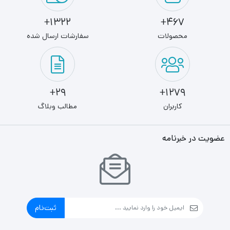
1322+
467+
محصولات
سفارشات ارسال شده
29+
1279+
کاربران
مطالب وبلاگ
عضویت در خبرنامه
ثبت‌نام