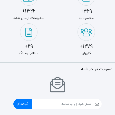
1322+
469+
محصولات
سفارشات ارسال شده
29+
1279+
کاربران
مطالب وبلاگ
عضویت در خبرنامه
ثبت‌نام