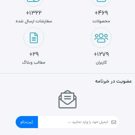
1322+
469+
محصولات
سفارشات ارسال شده
29+
1279+
کاربران
مطالب وبلاگ
عضویت در خبرنامه
ثبت‌نام