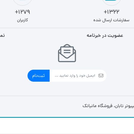
1279+
1322+
سفارشات ارسال شده
کاربران
عضویت در خبرنامه
نما
ثبت‌نام