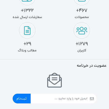
1322+
467+
محصولات
سفارشات ارسال شده
29+
1279+
کاربران
مطالب وبلاگ
عضویت در خبرنامه
ثبت‌نام