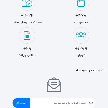
1322+
467+
محصولات
سفارشات ارسال شده
29+
1279+
کاربران
مطالب وبلاگ
عضویت در خبرنامه
ثبت‌نام