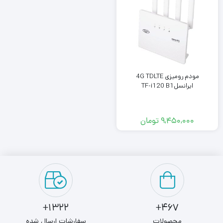
مودم رومیزی 4G TDLTE
ایرانسلTF-i120 B1
۹,۴۵۰,۰۰۰
تومان
1322+
467+
محصولات
سفارشات ارسال شده