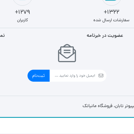
1279+
1322+
سفارشات ارسال شده
کاربران
عضویت در خبرنامه
نما
ثبت‌نام