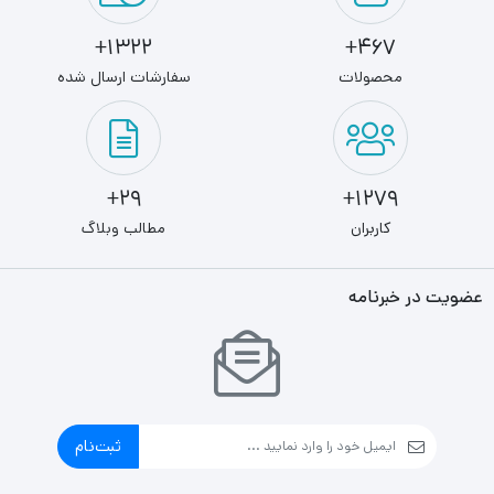
1322+
467+
محصولات
سفارشات ارسال شده
29+
1279+
کاربران
مطالب وبلاگ
عضویت در خبرنامه
ثبت‌نام