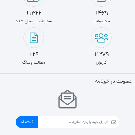
1322+
469+
محصولات
سفارشات ارسال شده
29+
1279+
کاربران
مطالب وبلاگ
عضویت در خبرنامه
ثبت‌نام